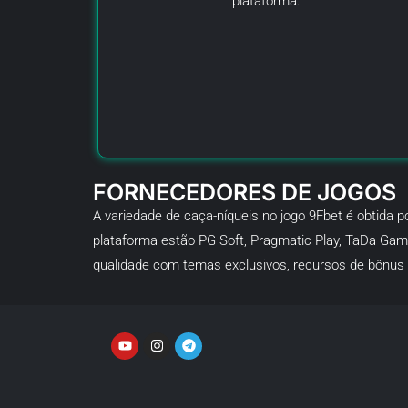
plataforma.
FORNECEDORES DE JOGOS
A variedade de caça-níqueis no jogo 9Fbet é obtida
plataforma estão PG Soft, Pragmatic Play, TaDa Gam
qualidade com temas exclusivos, recursos de bônus 