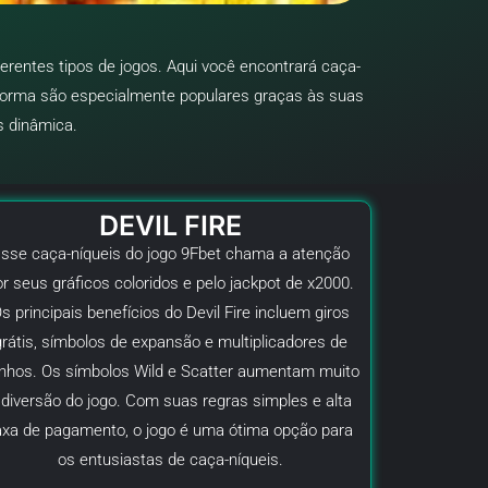
erentes tipos de jogos. Aqui você encontrará caça-
taforma são especialmente populares graças às suas
s dinâmica.
DEVIL FIRE
sse caça-níqueis do jogo 9Fbet chama a atenção
r seus gráficos coloridos e pelo jackpot de x2000.
s principais benefícios do Devil Fire incluem giros
grátis, símbolos de expansão e multiplicadores de
nhos. Os símbolos Wild e Scatter aumentam muito
 diversão do jogo. Com suas regras simples e alta
axa de pagamento, o jogo é uma ótima opção para
os entusiastas de caça-níqueis.