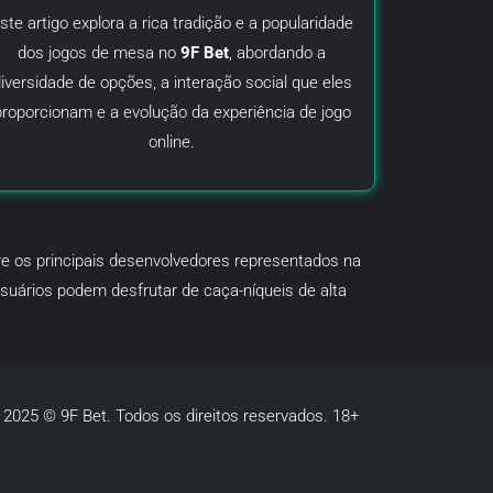
ste artigo explora a rica tradição e a popularidade
dos jogos de mesa no
9F Bet
, abordando a
iversidade de opções, a interação social que eles
proporcionam e a evolução da experiência de jogo
online.
re os principais desenvolvedores representados na
suários podem desfrutar de caça-níqueis de alta
2025 © 9F Bet. Todos os direitos reservados. 18+