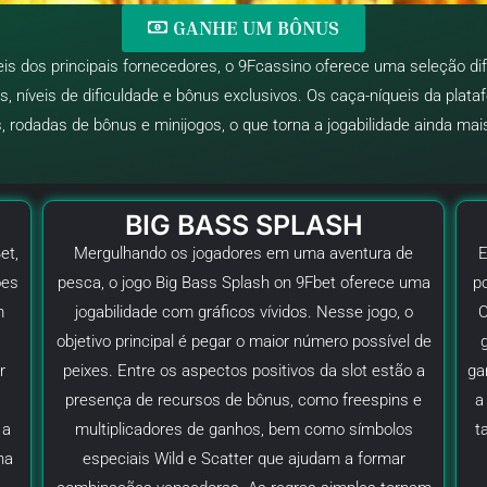
GANHE UM BÔNUS
is dos principais fornecedores, o 9Fcassino oferece uma seleção dif
s, níveis de dificuldade e bônus exclusivos. Os caça-níqueis da pla
is, rodadas de bônus e minijogos, o que torna a jogabilidade ainda mai
BIG BASS SPLASH
et
,
Mergulhando os jogadores em uma aventura de
E
ões
pesca, o jogo Big Bass Splash on 9Fbet oferece uma
po
m
jogabilidade com gráficos vívidos. Nesse jogo, o
O
objetivo principal é pegar o maior número possível de
r
peixes. Entre os aspectos positivos da slot estão a
ga
presença de recursos de bônus, como freespins e
a
 a
multiplicadores de ganhos, bem como símbolos
t
na
especiais Wild e Scatter que ajudam a formar